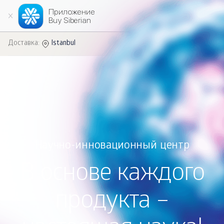
Приложение
Установить
Buy Siberian
RU
Доставка:
Istanbul
Научно-инновационный центр
В основе каждого
продукта –