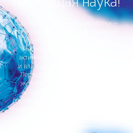
настоящая наука!
Собственные научные разработки —
гордость Siberian Wellness. В нашем
Научно-инновационном центре
мы исследуем биологическую
активность растений, их свойства
и влияние на организм человека.
Передовые технологии, лучшие
эксперты и научные сотрудники
с большим опытом в области
биологически активных компонентов
позволяют нам каждый год выпускать
новые, уникальные инновационные
продукты.Одновременно