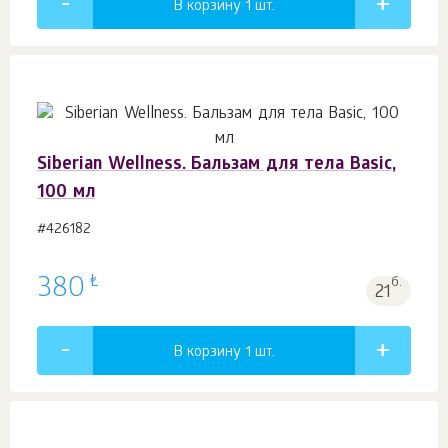
В корзину 1
шт.
Siberian Wellness. Бальзам для тела Basic,
100 мл
#426182
₺
380
б.
21
В корзину 1
шт.