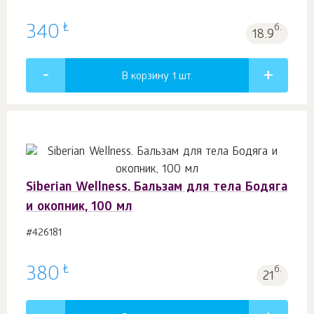
₺
340
б.
18.9
В корзину 1
шт.
Siberian Wellness. Бальзам для тела Бодяга
и окопник, 100 мл
#426181
₺
380
б.
21