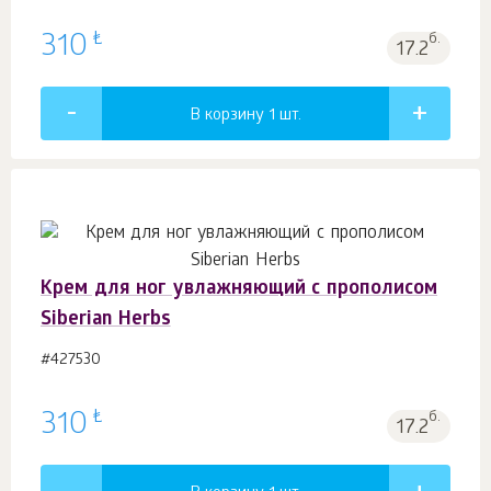
₺
310
б.
17.2
В корзину 1
шт.
Крем для ног увлажняющий с прополисом
Siberian Herbs
#427530
₺
310
б.
17.2