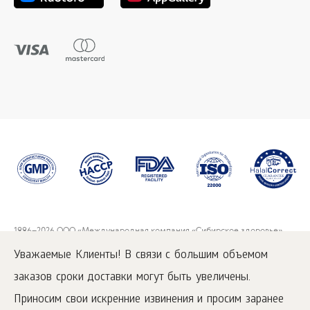
1996
–2026 ООО «Международная компания «Сибирское здоровье».
Все права защищены.
Уважаемые Клиенты! В связи с большим объемом
Воспроизведение материалов данного сайта возможно при условии
обязательного размещения активной ссылки на
www.siberianwellness.com.
заказов сроки доставки могут быть увеличены.
Приносим свои искренние извинения и просим заранее
Как заказать