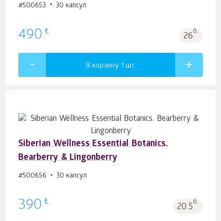
#500653
30 капсул
₺
490
б.
26
В корзину 1
шт.
Siberian Wellness Essential Botanics.
Bearberry & Lingonberry
#500656
30 капсул
₺
390
б.
20.5