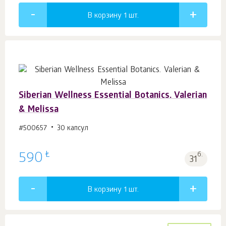
В корзину 1
шт.
Siberian Wellness Essential Botanics. Valerian
& Melissa
#500657
30 капсул
₺
590
б.
31
В корзину 1
шт.