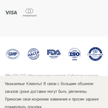
1996
–2026 ООО «Международная компания «Сибирское здоровье».
Все права защищены.
Уважаемые Клиенты! В связи с большим объемом
Воспроизведение материалов данного сайта возможно при условии
обязательного размещения активной ссылки на
www.siberianwellness.com.
заказов сроки доставки могут быть увеличены.
Приносим свои искренние извинения и просим заранее
Как заказать
Политика Конфиденциальности
планировать покупки.