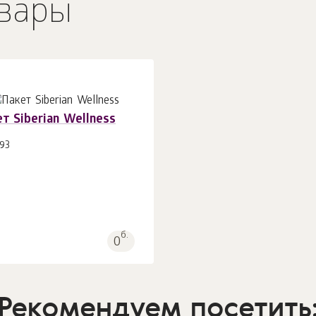
вары
т Siberian Wellness
93
В корзину 1
шт.
б.
0
Рекомендуем посетить