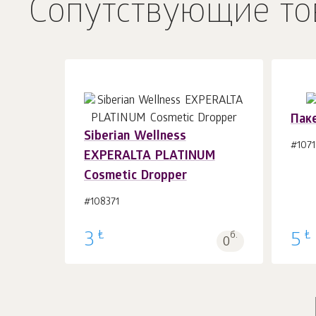
Сопутствующие то
Паке
Siberian Wellness
#1071
EXPERALTA PLATINUM
В корзину 1
шт.
Cosmetic Dropper
#108371
₺
₺
3
б.
5
0