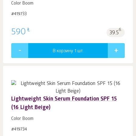
Color Boom
#419733
₺
590
б.
39.5
В корзину 1
шт.
Lightweight Skin Serum Foundation SPF 15
(16 Light Beige)
Color Boom
#419734