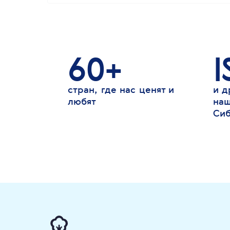
60+
I
стран, где нас ценят и
и д
любят
наш
Си