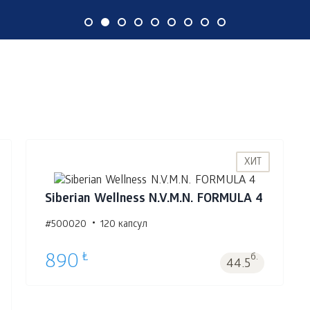
ХИТ
Siberian Wellness N.V.M.N. FORMULA 4
#500020
120 капсул
В корзину 1
шт.
₺
890
б.
44.5