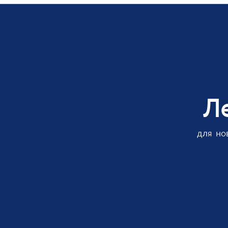
Л
для но