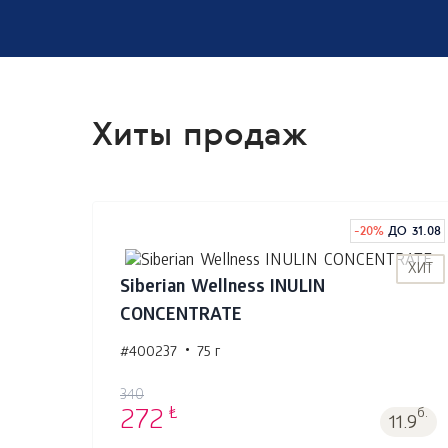
Хиты продаж
-
20
%
ДО 31.08
ХИТ
Siberian Wellness INULIN
CONCENTRATE
#400237
75 г
В корзину 1
шт.
340
₺
272
б.
11.9