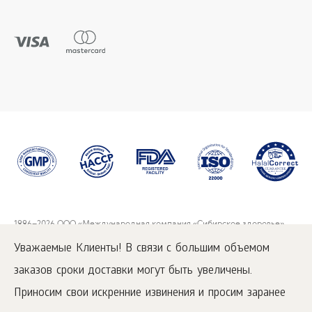
1996
–2026 ООО «Международная компания «Сибирское здоровье».
Все права защищены.
Уважаемые Клиенты! В связи с большим объемом
Воспроизведение материалов данного сайта возможно при условии
обязательного размещения активной ссылки на
www.siberianwellness.com.
заказов сроки доставки могут быть увеличены.
Приносим свои искренние извинения и просим заранее
Как заказать
Политика Конфиденциальности