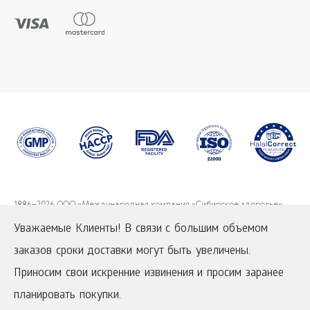
1996
–2026 ООО «Международная компания «Сибирское здоровье».
Все права защищены.
Уважаемые Клиенты! В связи с большим объемом
Воспроизведение материалов данного сайта возможно при условии
обязательного размещения активной ссылки на
www.siberianwellness.com.
заказов сроки доставки могут быть увеличены.
Приносим свои искренние извинения и просим заранее
Как заказать
Политика Конфиденциальности
планировать покупки.