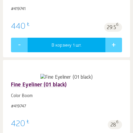
#419741
₺
440
б.
29.5
В корзину 1
шт.
Fine Eyeliner (01 black)
Color Boom
#419747
₺
420
б.
28