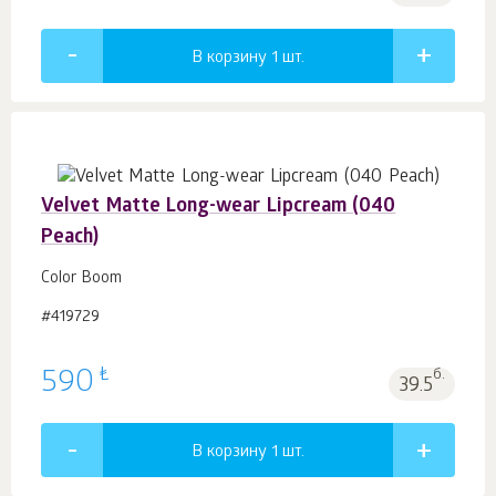
В корзину 1
шт.
Velvet Matte Long-wear Lipcream (040
Peach)
Color Boom
#419729
₺
590
б.
39.5
В корзину 1
шт.