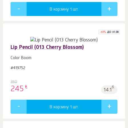
В корзину 1
шт.
-
30
%
ДО 31.08
Lip Pencil (013 Cherry Blossom)
Color Boom
#419752
350
₺
245
б.
14.1
В корзину 1
шт.