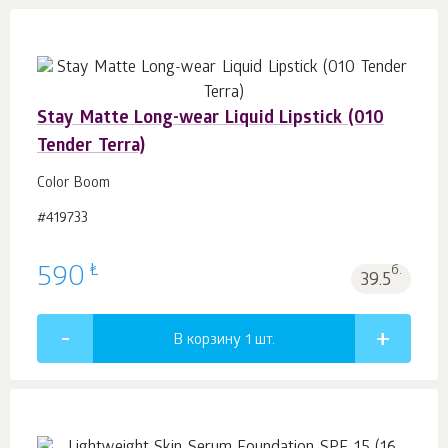
Stay Matte Long-wear Liquid Lipstick (010
Tender Terra)
Color Boom
#419733
₺
590
б.
39.5
В корзину 1
шт.