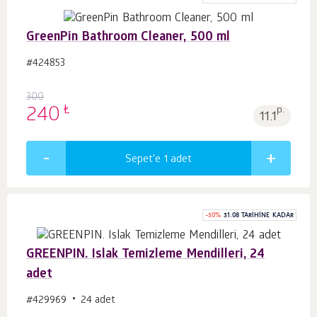
GreenPin Bathroom Cleaner, 500 ml
#424853
300
₺
240
p.
11.1
Sepet'e 1
adet
-
30
%
31.08 TARIHINE KADAR
GREENPIN. Islak Temizleme Mendilleri, 24
adet
#429969
24 adet