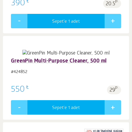
₺
390
p.
20.5
Sepet'e 1
adet
GreenPin Multi-Purpose Cleaner, 500 ml
#424852
₺
550
p.
29
Sepet'e 1
adet
-
20
%
31.08 TARIHINE KADAR