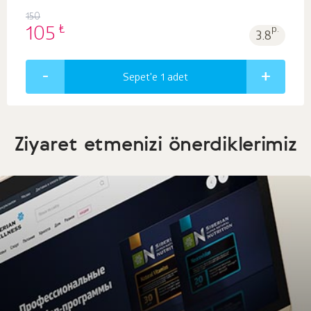
150
₺
105
p.
3.8
Sepet'e 1
adet
Ziyaret etmenizi önerdiklerimiz