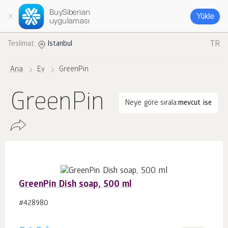
BuySiberian
Yükle
uygulaması
TR
Teslimat:
Istanbul
Ana
Ev
GreenPin
GreenPin
Neye göre sırala:
mevcut ise
GreenPin Dish soap, 500 ml
#428980