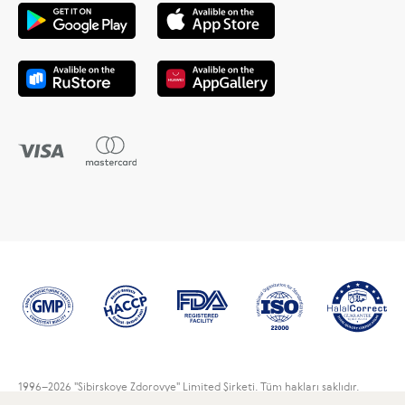
1996
–2026 "Sibirskoye Zdorovye" Limited Şirketi. Tüm hakları saklıdır.