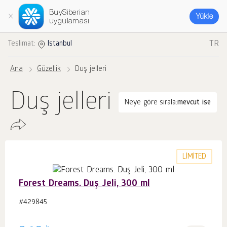
BuySiberian
Yükle
uygulaması
TR
Teslimat:
Istanbul
Ana
Güzellik
Duş jelleri
Duş jelleri
Neye göre sırala:
mevcut ise
LIMITED
Forest Dreams. Duş Jeli, 300 ml
#429845