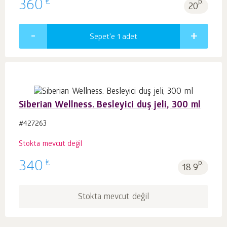
₺
360
p.
20
Sepet'e 1
adet
Siberian Wellness. Besleyici duş jeli, 300 ml
#427263
Stokta mevcut değil
₺
340
p.
18.9
Stokta mevcut değil