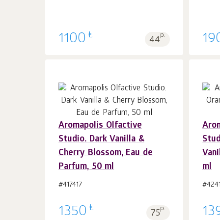
₺
1100
p.
19
44
Aromapolis Olfactive
Arom
Sepet'e 1
adet
Studio. Dark Vanilla &
Stud
Cherry Blossom, Eau de
Vani
Parfum, 50 ml
ml
#417417
#424
₺
1350
p.
13
75