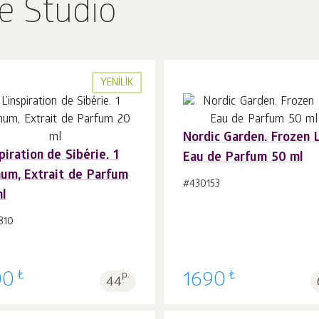
e Studio
YENILIK
Nordic Garden. Frozen L
spiration de Sibérie. 1
Eau de Parfum 50 ml
Sepet'e 1
adet
Sepet'e 1
adet
um, Extrait de Parfum
#430153
ml
810
₺
₺
00
p.
1690
44