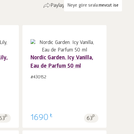
Paylaş
Neye göre sırala:
mevcut ise
ily,
Nordic Garden. Icy Vanilla,
Eau de Parfum 50 ml
Sepet'e 1
adet
#430152
₺
p.
1690
p.
63
63