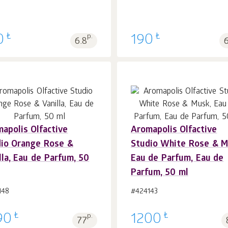
₺
₺
0
p.
190
6.8
apolis Olfactive
Aromapolis Olfactive
Sepet'e 1
adet
Sepet'e 1
adet
io Orange Rose &
Studio White Rose & M
lla, Eau de Parfum, 50
Eau de Parfum, Eau de
Parfum, 50 ml
148
#424143
₺
₺
90
p.
1200
77