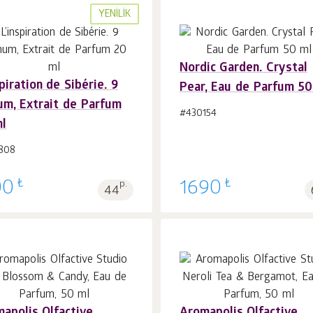
YENILIK
Nordic Garden. Crystal
spiration de Sibérie. 9
Pear, Eau de Parfum 50
Sepet'e 1
adet
Sepet'e 1
adet
m, Extrait de Parfum
#430154
ml
808
₺
₺
00
p.
1690
44