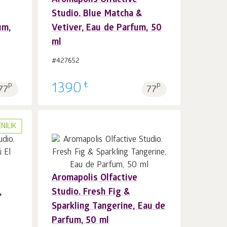
Aromapolis Olfactive
Sepet'e 1
adet
Studio. Blue Matcha &
um,
Vetiver, Eau de Parfum, 50
ml
#427652
₺
p.
1390
p.
77
77
NILIK
Aromapolis Olfactive
Sepet'e 1
adet
,
Studio. Fresh Fig &
Sparkling Tangerine, Eau de
Parfum, 50 ml