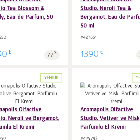
apolis Olfactive
Aromapolis Olfactive
Sepet'e 1
adet
Sepet'e 1
adet
io Tea Blossom &
Studio. Neroli Tea &
y, Eau de Parfum, 50
Bergamot, Eau de Parf
50 ml
650
#427651
₺
₺
90
p.
1390
77
YENILIK
YE
apolis Olfactive
Aromapolis Olfactive
Sepet'e 1
adet
Sepet'e 1
adet
io. Neroli ve Bergamot,
Studio. Vetiver ve Misk
ümlü El Kremi
Parfümlü El Kremi
792
#429793