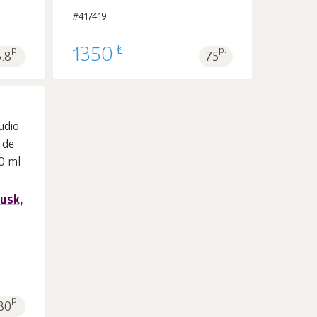
#417419
₺
p.
1350
p.
6.8
75
usk,
p.
80