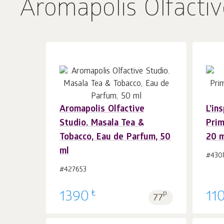
Aromapolis Olfactiv
Aromapolis Olfactive
L’in
Sepet'e 1
adet
Studio. Masala Tea &
Prim
Tobacco, Eau de Parfum, 50
20 
ml
#430
#427653
₺
1390
p.
11
77