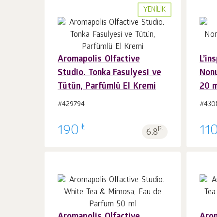
YENILIK
Aromapolis Olfactive
L’in
Sepet'e 1
adet
Studio. Tonka Fasulyesi ve
Nonu
Tütün, Parfümlü El Kremi
20 
#429794
#430
₺
190
p.
11
6.8