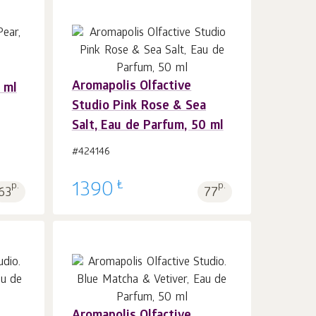
Aromapolis Olfactive
 ml
Sepet'e 1
adet
Studio Pink Rose & Sea
Salt, Eau de Parfum, 50 ml
#424146
₺
p.
1390
p.
63
77