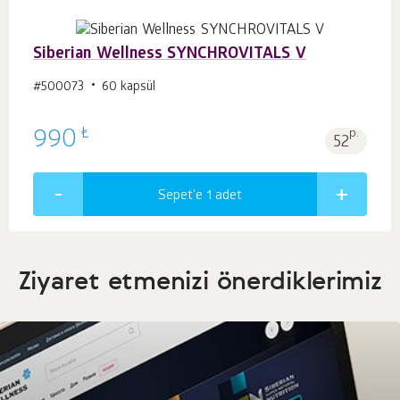
Siberian Wellness SYNCHROVITALS V
#500073
60 kapsül
₺
990
p.
52
Sepet'e 1
adet
Ziyaret etmenizi önerdiklerimiz