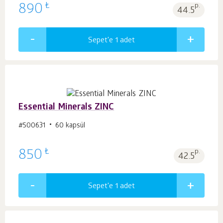
₺
890
p.
44.5
Sepet'e 1
adet
Essential Minerals ZINC
#500631
60 kapsül
₺
850
p.
42.5
Sepet'e 1
adet