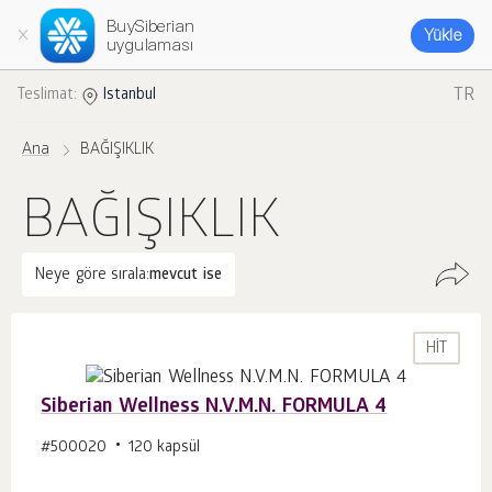
BuySiberian
Yükle
uygulaması
TR
Teslimat:
Istanbul
Ana
BAĞIŞIKLIK
BAĞIŞIKLIK
Neye göre sırala:
mevcut ise
HIT
Siberian Wellness N.V.M.N. FORMULA 4
#500020
120 kapsül