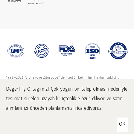
1996
–2026 "Sibirskoye Zdorovye" Limited Şirketi. Tüm hakları saklıdır.
Web Sitesinden aktarılan bilgilerin kaynağı olarak
www.siberianwellness.com linki belirtilmesi zorunludur.
Değerli İş Ortağımız! Çok yoğun bir talep olması nedeniyle
teslimat süreleri uzayabilir. İçtenlikle özür diliyor ve satın
Sipariş nasıl verilir
Gizlilik politikası
alımlarınızı önceden planlamanızı rica ediyoruz.
OK