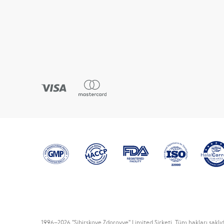
1996
–2026 "Sibirskoye Zdorovye" Limited Şirketi. Tüm hakları saklıd