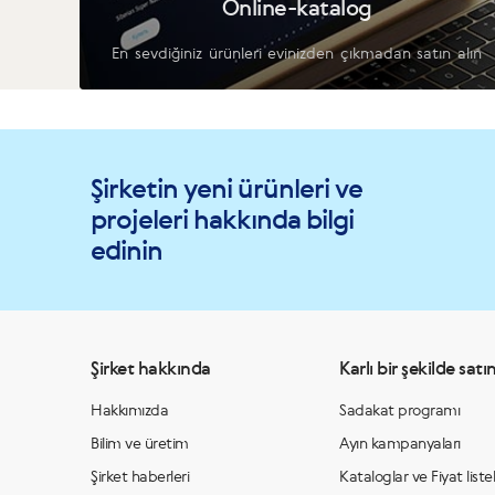
Online-katalog
En sevdiğiniz ürünleri evinizden çıkmadan satın alın
Şirketin yeni ürünleri ve
projeleri hakkında bilgi
edinin
Şirket hakkında
Karlı bir şekilde satın
Hakkımızda
Sadakat programı
Bilim ve üretim
Ayın kampanyaları
Şirket haberleri
Kataloglar ve Fiyat listel