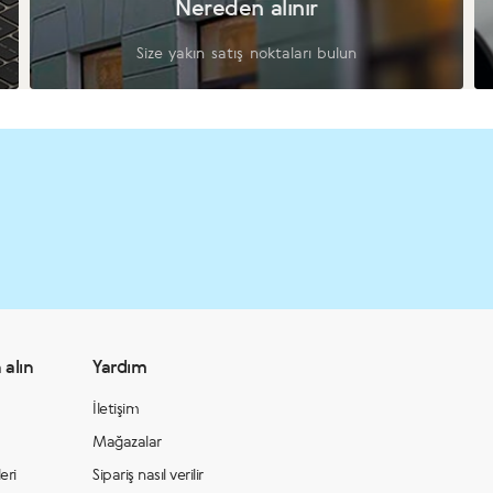
Nereden alınır
Size yakın satış noktaları bulun
 alın
Yardım
İletişim
Mağazalar
eri
Sipariş nasıl verilir