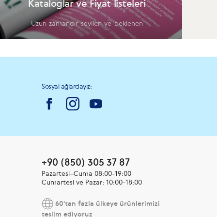
Kataloglar ve Fiyat listeleri
Uzun zamandır sevilen ve beklenen
Sosyal ağlardayız:
+90 (850) 305 37 87
Pazartesi–Cuma 08:00-19:00
Cumartesi ve Pazar: 10:00-18:00
60'tan fazla ülkeye ürünlerimizi
teslim ediyoruz