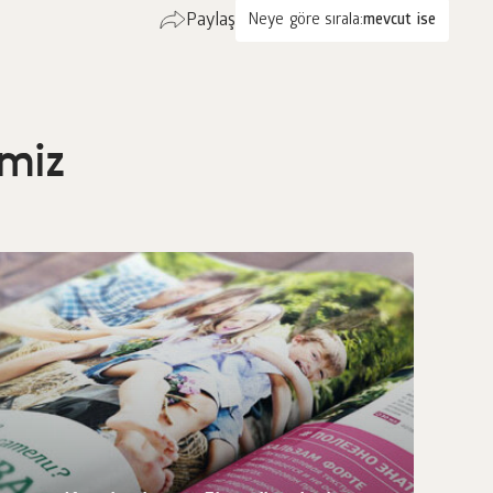
Paylaş
Neye göre sırala:
mevcut ise
imiz