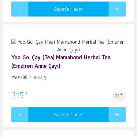
Sepet'e 1
adet
Yoo Go. Çay (Tea) Mamabond Herbal Tea
(Emziren Anne Çayı)
#501788
16х2 g
₺
315
p.
21
Sepet'e 1
adet