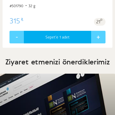
#501790
32 g
₺
315
p.
21
Sepet'e 1
adet
Ziyaret etmenizi önerdiklerimiz