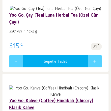
Yoo Go. Çay (Tea) Luna Herbal Tea (Özel Gün
Çayı)
#501789
16х2 g
₺
315
p.
21
Sepet'e 1
adet
Yoo Go. Kahve (Coffee) Hindibalı (Chicory)
Klasik Kahve