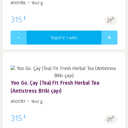
#501786
16х2 g
₺
315
p.
21
Sepet'e 1
adet
Yoo Go. Çay (Tea) Fit Fresh Herbal Tea
(Antistress Bitki çayı)
#501787
16х2 g
₺
315
p.
21