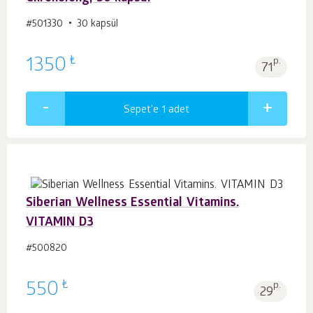
#501330
30 kapsül
₺
1350
p.
71
Sepet'e 1
adet
Siberian Wellness Essential Vitamins.
VITAMIN D3
#500820
₺
550
p.
29