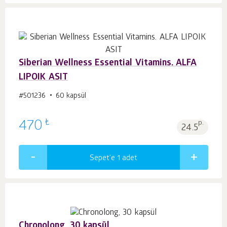
Siberian Wellness Essential Vitamins. ALFA
LIPOIK ASIT
#501236
60 kapsül
₺
470
p.
24.5
Sepet'e 1
adet
Chronolong, 30 kapsül