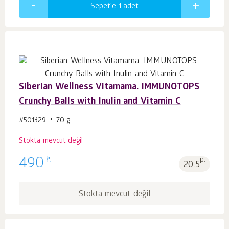
Sepet'e 1
adet
Siberian Wellness Vitamama. IMMUNOTOPS
Crunchy Balls with Inulin and Vitamin C
#501329
70 g
Stokta mevcut değil
₺
490
p.
20.5
Stokta mevcut değil