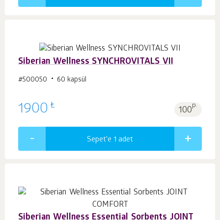
Siberian Wellness SYNCHROVITALS VII
#500050
60 kapsül
₺
1900
p.
100
Sepet'e 1
adet
Siberian Wellness Essential Sorbents JOINT