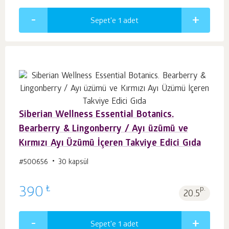
Sepet'e 1
adet
Siberian Wellness Essential Botanics.
Bearberry & Lingonberry / Ayı üzümü ve
Kırmızı Ayı Üzümü İçeren Takviye Edici Gıda
#500656
30 kapsül
₺
390
p.
20.5
Sepet'e 1
adet