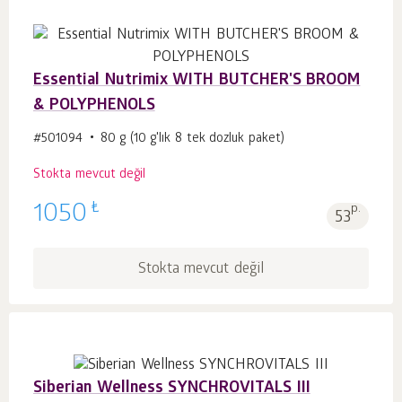
Essential Nutrimix WITH BUTCHER'S BROOM
& POLYPHENOLS
#501094
80 g (10 g'lık 8 tek dozluk paket)
Stokta mevcut değil
₺
1050
p.
53
Stokta mevcut değil
Siberian Wellness SYNCHROVITALS III