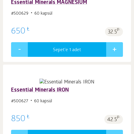
Essential Minerals MAGNESIUM
#500629
60 kapsül
₺
650
p.
32.5
Sepet'e 1
adet
Essential Minerals IRON
#500627
60 kapsül
₺
850
p.
42.5