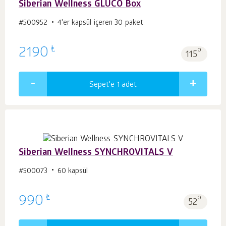
Siberian Wellness GLUCO Box
#500952
4'er kapsül içeren 30 paket
₺
2190
p.
115
Sepet'e 1
adet
Siberian Wellness SYNCHROVITALS V
#500073
60 kapsül
₺
990
p.
52