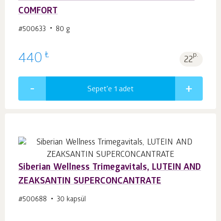
COMFORT
#500633
80 g
₺
440
p.
22
Sepet'e 1
adet
Siberian Wellness Trimegavitals, LUTEIN AND
ZEAKSANTIN SUPERCONCANTRATE
#500688
30 kapsül