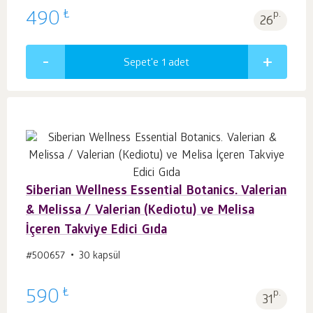
₺
490
p.
26
Sepet'e 1
adet
Siberian Wellness Essential Botanics. Valerian
& Melissa / Valerian (Kediotu) ve Melisa
İçeren Takviye Edici Gıda
#500657
30 kapsül
₺
590
p.
31