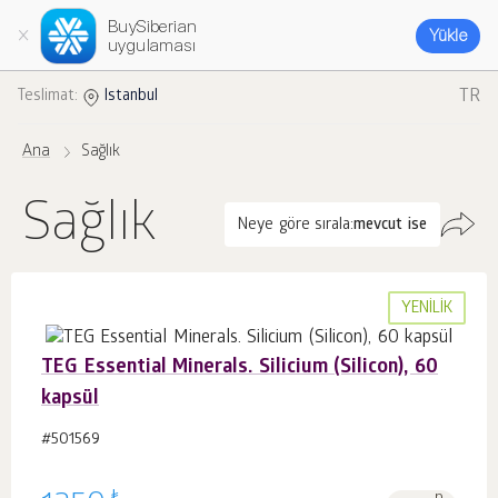
BuySiberian
Yükle
uygulaması
TR
Teslimat:
Istanbul
Ana
Sağlık
Sağlık
Neye göre sırala:
mevcut ise
YENILIK
TEG Essential Minerals. Silicium (Silicon), 60
kapsül
#501569