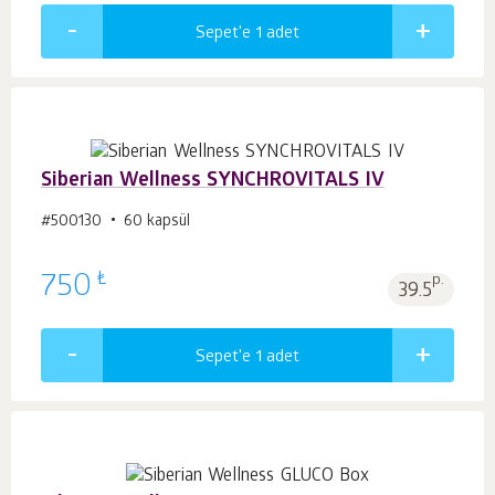
Sepet'e 1
adet
Siberian Wellness SYNCHROVITALS IV
#500130
60 kapsül
₺
750
p.
39.5
Sepet'e 1
adet