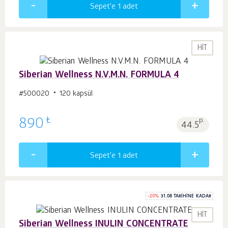
Sepet'e 1
adet
HIT
Siberian Wellness N.V.M.N. FORMULA 4
#500020
120 kapsül
₺
890
p.
44.5
Sepet'e 1
adet
-
20
%
31.08 TARIHINE KADAR
HIT
Siberian Wellness INULIN CONCENTRATE