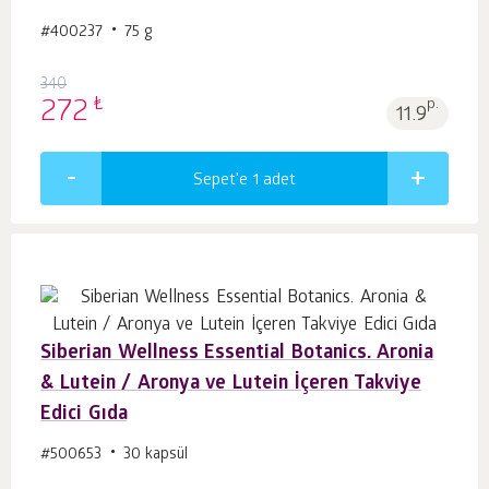
#400237
75 g
340
₺
272
p.
11.9
Sepet'e 1
adet
Siberian Wellness Essential Botanics. Aronia
& Lutein / Aronya ve Lutein İçeren Takviye
Edici Gıda
#500653
30 kapsül