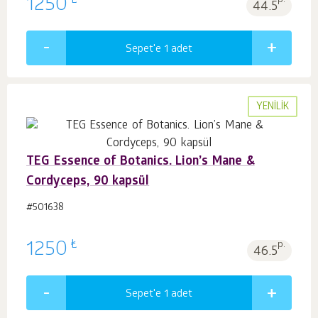
₺
1250
p.
44.5
Sepet'e 1
adet
YENILIK
TEG Essence of Botanics. Lion’s Mane &
Сordyceps, 90 kapsül
#501638
₺
1250
p.
46.5
Sepet'e 1
adet