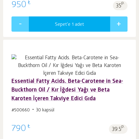
₺
950
p.
35
Sepet'e 1
adet
Essential Fatty Acids. Beta-Carotene in Sea-
Buckthorn Oil / Kır İğdesi Yağı ve Beta
Karoten İçeren Takviye Edici Gıda
#500660
30 kapsül
₺
790
p.
39.5