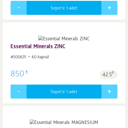
Sepet'e 1
adet
Essential Minerals ZINC
#500631
60 kapsül
₺
850
p.
42.5
Sepet'e 1
adet