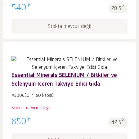
₺
540
p.
28.5
Stokta mevcut değil
Essential Minerals SELENIUM / Bitkiler ve
Selenyum İçeren Takviye Edici Gıda
#500630
60 kapsül
Stokta mevcut değil
₺
850
p.
42.5