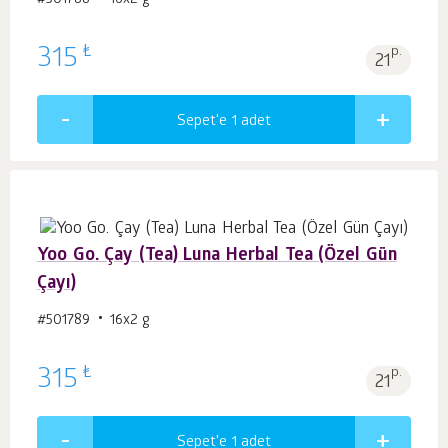
#501788
16х2 g
₺
315
p.
21
Sepet'e 1
adet
Yoo Go. Çay (Tea) Luna Herbal Tea (Özel Gün
Çayı)
#501789
16х2 g
₺
315
p.
21
Sepet'e 1
adet