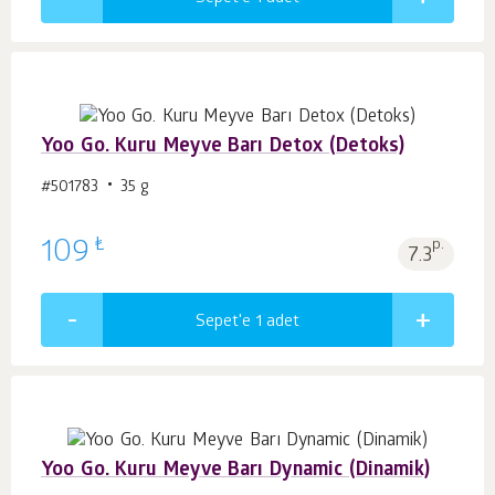
Yoo Go. Kuru Meyve Barı Detox (Detoks)
#501783
35 g
₺
109
p.
7.3
Sepet'e 1
adet
Yoo Go. Kuru Meyve Barı Dynamic (Dinamik)