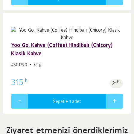
Yoo Go. Kahve (Coffee) Hindibalı (Chicory)
Klasik Kahve
#501790
32 g
₺
315
p.
21
Sepet'e 1
adet
Ziyaret etmenizi önerdiklerimiz