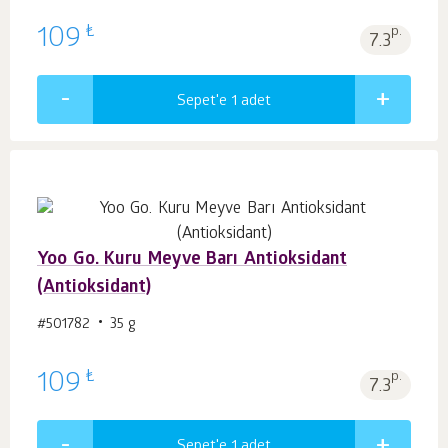
₺
109
p.
7.3
Sepet'e 1
adet
Yoo Go. Kuru Meyve Barı Antioksidant
(Antioksidant)
#501782
35 g
₺
109
p.
7.3
Sepet'e 1
adet