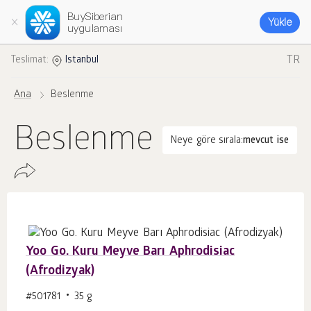
BuySiberian
Yükle
uygulaması
TR
Teslimat:
Istanbul
Ana
Beslenme
Beslenme
Neye göre sırala:
mevcut ise
Yoo Go. Kuru Meyve Barı Aphrodisiac
(Afrodizyak)
#501781
35 g