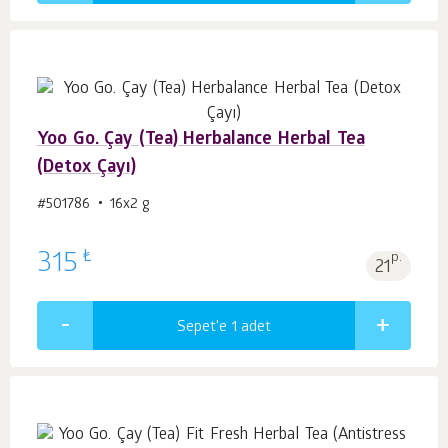
Yoo Go. Çay (Tea) Herbalance Herbal Tea
(Detox Çayı)
#501786
16х2 g
₺
315
p.
21
Sepet'e 1
adet