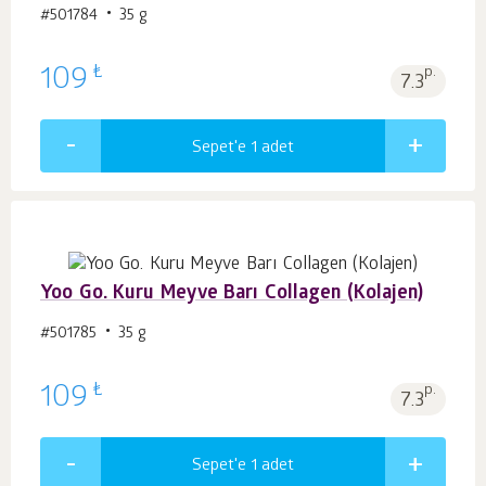
#501784
35 g
₺
109
p.
7.3
Sepet'e 1
adet
Yoo Go. Kuru Meyve Barı Collagen (Kolajen)
#501785
35 g
₺
109
p.
7.3
Sepet'e 1
adet