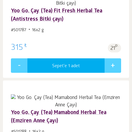
Yoo Go. Çay (Tea) Fit Fresh Herbal Tea
(Antistress Bitki çayı)
#501787
16х2 g
₺
315
p.
21
Sepet'e 1
adet
Yoo Go. Çay (Tea) Mamabond Herbal Tea
(Emziren Anne Çayı)