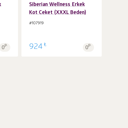
k
Siberian Wellness Erkek
Kot Ceket (XXXL Beden)
Sepet'e 1
adet
#107919
₺
p.
924
p.
0
0