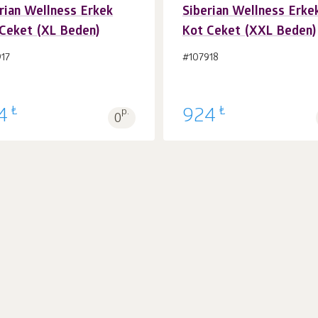
rian Wellness Erkek
Siberian Wellness Erke
Ceket (XL Beden)
Kot Ceket (XXL Beden)
Sepet'e 1
adet
Sepet'e 1
adet
17
#107918
₺
₺
4
p.
924
0