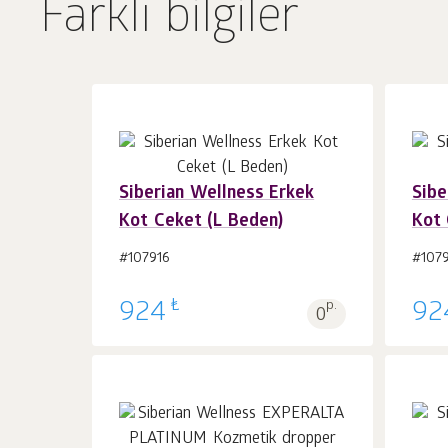
Farklı bilgiler
Siberian Wellness Erkek
Sibe
Kot Ceket (L Beden)
Kot 
Sepet'e 1
adet
#107916
#107
₺
924
p.
92
0