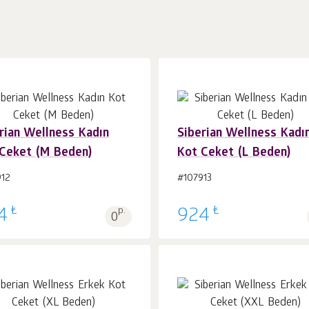
rian Wellness Kadın
Siberian Wellness Kadı
Ceket (M Beden)
Kot Ceket (L Beden)
Sepet'e 1
adet
Sepet'e 1
adet
912
#107913
₺
₺
4
p.
924
0