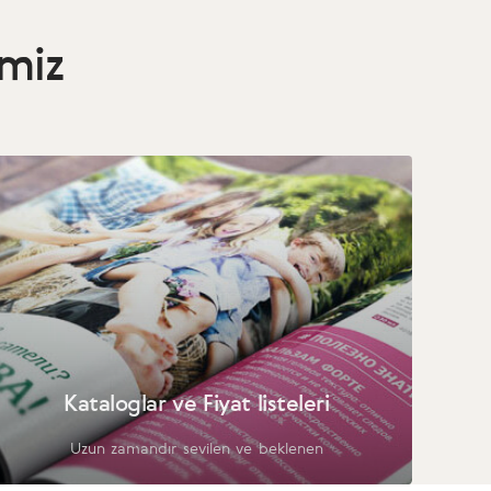
imiz
Kataloglar ve Fiyat listeleri
Uzun zamandır sevilen ve beklenen