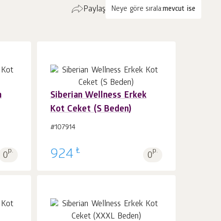
Paylaş
Neye göre sırala:
mevcut ise
n
Siberian Wellness Erkek
Kot Ceket (S Beden)
Sepet'e 1
adet
#107914
₺
p.
924
p.
0
0