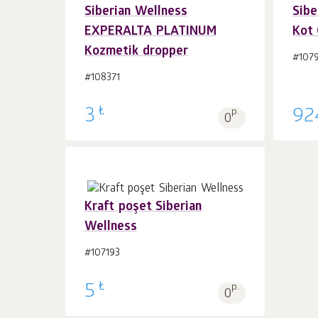
Siberian Wellness
Sibe
EXPERALTA PLATINUM
Kot 
Sepet'e 1
adet
Kozmetik dropper
#1079
#108371
₺
3
p.
92
0
Kraft poşet Siberian
Wellness
#107193
Sepet'e 1
adet
₺
5
p.
0