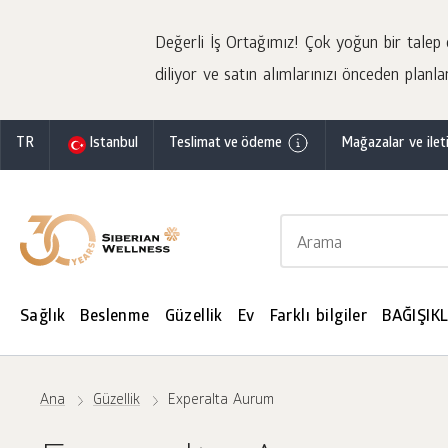
Değerli İş Ortağımız! Çok yoğun bir talep o
diliyor ve satın alımlarınızı önceden planla
TR
Istanbul
Teslimat ve ödeme
Mağazalar ve ileti
Sağlık
Beslenme
Güzellik
Ev
Farklı bilgiler
BAĞIŞIKL
Ana
Güzellik
Experalta Aurum