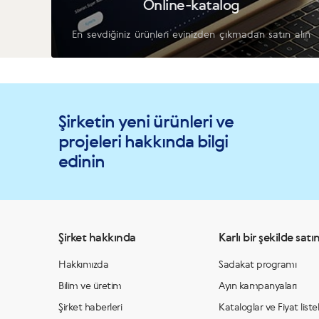
Online-katalog
En sevdiğiniz ürünleri evinizden çıkmadan satın alın
Şirketin yeni ürünleri ve
projeleri hakkında bilgi
edinin
Şirket hakkında
Karlı bir şekilde satın
Hakkımızda
Sadakat programı
Bilim ve üretim
Ayın kampanyaları
Şirket haberleri
Kataloglar ve Fiyat listel