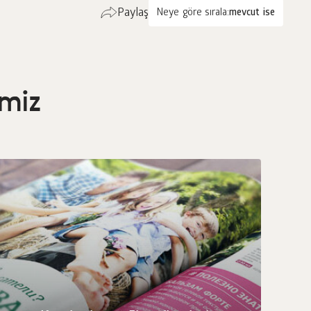
Paylaş
Neye göre sırala:
mevcut ise
imiz