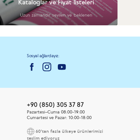
Kataloglar ve Fiyat listeleri
Uzun zamandır sevilen ve beklenen
Sosyal ağlardayız:
+90 (850) 305 37 87
Pazartesi–Cuma 08:00-19:00
Cumartesi ve Pazar: 10:00-18:00
60'tan fazla ülkeye ürünlerimizi
teslim ediyoruz