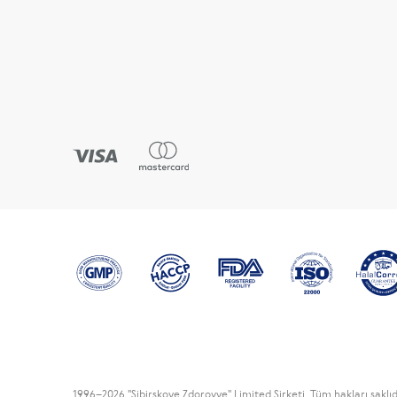
1996
–2026 "Sibirskoye Zdorovye" Limited Şirketi. Tüm hakları saklıd