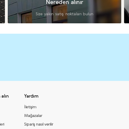
Nereden alınır
Size yakın satış noktaları bulun
 alın
Yardım
İletişim
Mağazalar
eri
Sipariş nasıl verilir