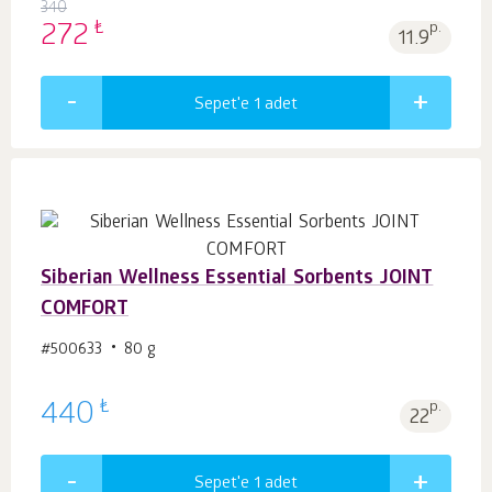
340
₺
272
p.
11.9
Sepet'e 1
adet
Siberian Wellness Essential Sorbents JOINT
COMFORT
#500633
80 g
₺
440
p.
22
Sepet'e 1
adet