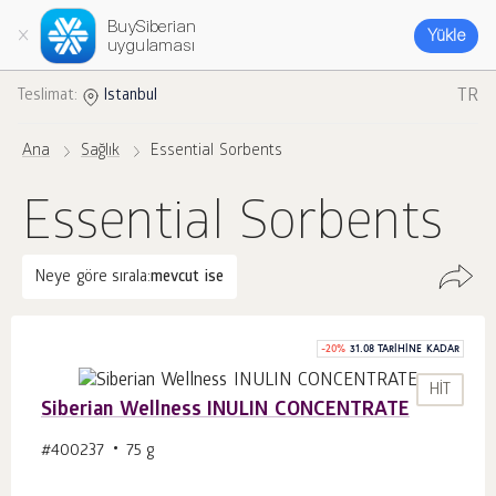
BuySiberian
Yükle
uygulaması
TR
Teslimat:
Istanbul
Ana
Sağlık
Essential Sorbents
Essential Sorbents
Neye göre sırala:
mevcut ise
-
20
%
31.08 TARIHINE KADAR
HIT
Siberian Wellness INULIN CONCENTRATE
#400237
75 g