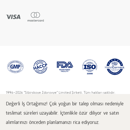
1996
–2026 "Sibirskoye Zdorovye" Limited Şirketi. Tüm hakları saklıdır.
Web Sitesinden aktarılan bilgilerin kaynağı olarak
www.siberianwellness.com linki belirtilmesi zorunludur.
Değerli İş Ortağımız! Çok yoğun bir talep olması nedeniyle
teslimat süreleri uzayabilir. İçtenlikle özür diliyor ve satın
Sipariş nasıl verilir
Gizlilik politikası
alımlarınızı önceden planlamanızı rica ediyoruz.