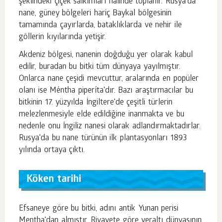
şeklindeki çiçek salkımları halinde toplanır. Rusya'da
nane, güney bölgeleri hariç Baykal bölgesinin
tamamında çayırlarda, bataklıklarda ve nehir ile
göllerin kıyılarında yetişir.
Akdeniz bölgesi, nanenin doğduğu yer olarak kabul
edilir, buradan bu bitki tüm dünyaya yayılmıştır.
Onlarca nane çeşidi mevcuttur, aralarında en popüler
olanı ise Méntha piperíta'dır. Bazı araştırmacılar bu
bitkinin 17. yüzyılda İngiltere'de çeşitli türlerin
melezlenmesiyle elde edildiğine inanmakta ve bu
nedenle onu İngiliz nanesi olarak adlandırmaktadırlar.
Rusya'da bu nane türünün ilk plantasyonları 1893
yılında ortaya çıktı.
Köken tarihi
Efsaneye göre bu bitki, adını antik Yunan perisi
Mentha'dan almıştır. Rivayete göre yeraltı dünyasının