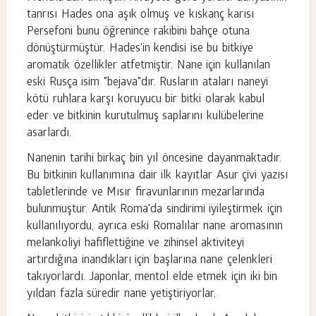
tanrısı Hades ona aşık olmuş ve kıskanç karısı
Persefoni bunu öğrenince rakibini bahçe otuna
dönüştürmüştür. Hades'in kendisi ise bu bitkiye
aromatik özellikler atfetmiştir. Nane için kullanılan
eski Rusça isim "bejava"dır. Rusların ataları naneyi
kötü ruhlara karşı koruyucu bir bitki olarak kabul
eder ve bitkinin kurutulmuş saplarını kulübelerine
asarlardı.
Nanenin tarihi birkaç bin yıl öncesine dayanmaktadır.
Bu bitkinin kullanımına dair ilk kayıtlar Asur çivi yazısı
tabletlerinde ve Mısır firavunlarının mezarlarında
bulunmuştur. Antik Roma'da sindirimi iyileştirmek için
kullanılıyordu, ayrıca eski Romalılar nane aromasının
melankoliyi hafiflettiğine ve zihinsel aktiviteyi
artırdığına inandıkları için başlarına nane çelenkleri
takıyorlardı. Japonlar, mentol elde etmek için iki bin
yıldan fazla süredir nane yetiştiriyorlar.