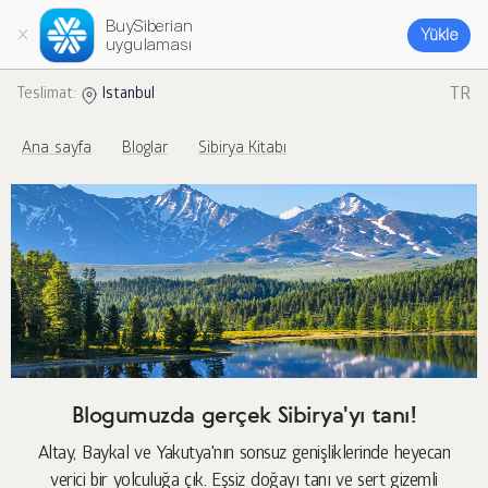
BuySiberian
Yükle
uygulaması
TR
Teslimat:
Istanbul
Ana sayfa
Bloglar
Sibirya Kitabı
Blogumuzda gerçek Sibirya'yı tanı!
Altay, Baykal ve Yakutya'nın sonsuz genişliklerinde heyecan
verici bir yolculuğa çık. Eşsiz doğayı tanı ve sert gizemli