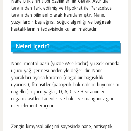
Nane bitkisinin tıbbi özellikleri ilk olarak Asurlular
tarafından fark edilmiş ve Hipokrat ile Paracelsus
tarafından bilimsel olarak kanıtlanmıştır. Nane,
yüzyıllardır baş ağrısı, soğuk algınlığı ve bağırsak
hastalıklarının tedavisinde kullanılmaktadır.
Neleri içerir?
Nane, mentol bazlı (yüzde 65'e kadar) yüksek oranda
uçucu yağ içermesi nedeniyle değerlidir. Nane
yaprakları ayrıca karoten (doğal bir bağışıklık
uyarıcısı), fitonsitler (patojenik bakterilerin büyümesini
engeller), uçucu yağlar, D, A, C ve B vitaminleri,
organik asitler, tanenler ve bakır ve manganez gibi
eser elementler içerir.
Zengin kimyasal bileşimi sayesinde nane, antiseptik,