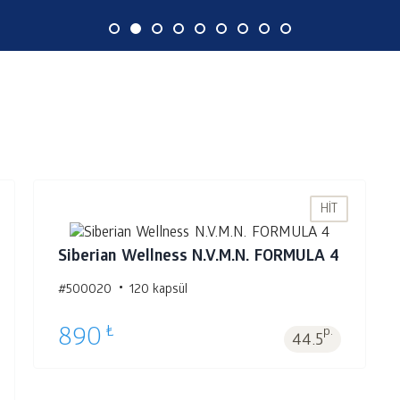
HIT
Siberian Wellness N.V.M.N. FORMULA 4
#500020
120 kapsül
Sepet'e 1
adet
₺
890
p.
44.5