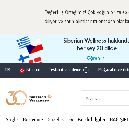
Değerli İş Ortağımız! Çok yoğun bir talep o
diliyor ve satın alımlarınızı önceden planla
Siberian Wellness hakkınd
her şey 20 dilde
Öğren
TR
Istanbul
Teslimat ve ödeme
Mağazalar ve ileti
Sağlık
Beslenme
Güzellik
Ev
Farklı bilgiler
BAĞIŞIKL