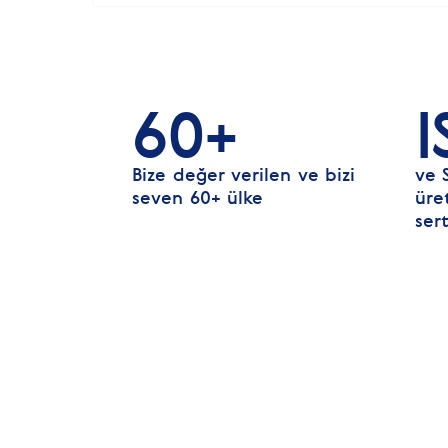
60+
I
Bize değer verilen ve bizi
ve 
seven 60+ ülke
üre
sert