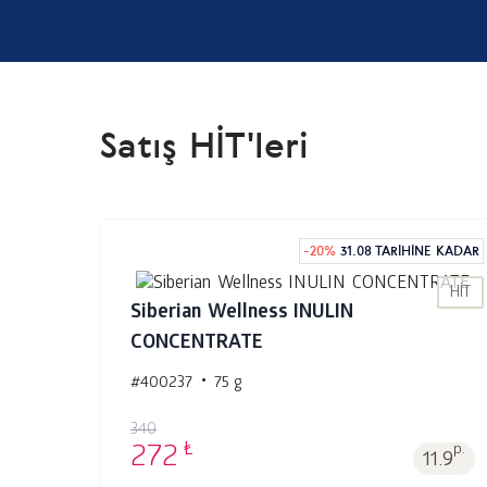
Satış HİT'leri
-
20
%
31.08 TARIHINE KADAR
HIT
Siberian Wellness INULIN
CONCENTRATE
#400237
75 g
Sepet'e 1
adet
340
₺
272
p.
11.9