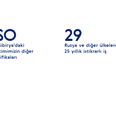
SO
29
Sibirya'daki
Rusya ve diğer ülkele
timimizin diğer
25 yıllık istikrarlı iş
ifikaları