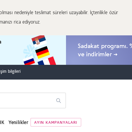
lması nedeniyle teslimat süreleri uzayabilir. İçtenlikle özür
manızı rica ediyoruz.
a
Sadakat programı. %
ve indirimler →
şim bilgileri
IK
Yenilikler
AYIN KAMPANYALARI