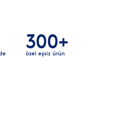
300+
rde
özel eşsiz ürün